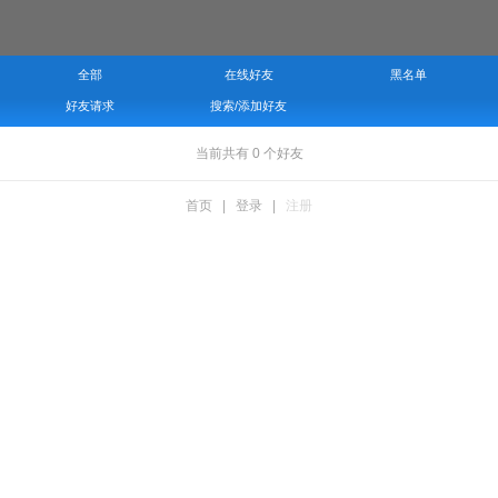
全部
在线好友
黑名单
好友请求
搜索/添加好友
当前共有
0
个好友
首页
|
登录
|
注册