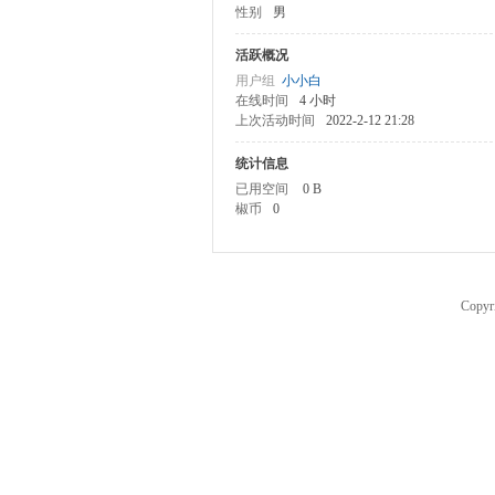
性别
男
椒
活跃概况
用户组
小小白
在线时间
4 小时
上次活动时间
2022-2-12 21:28
统计信息
已用空间
0 B
椒币
0
县
Copyr
博