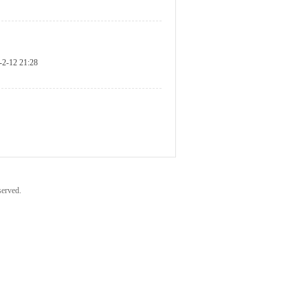
-2-12 21:28
erved.