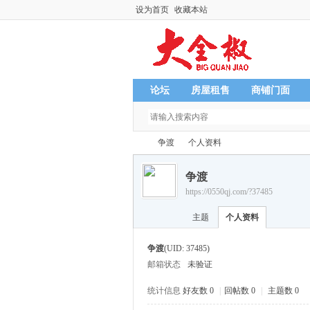
设为首页
收藏本站
论坛
房屋租售
商铺门面
争渡
个人资料
争渡
https://0550qj.com/?37485
全
›
›
主题
个人资料
争渡
(UID: 37485)
邮箱状态
未验证
统计信息
好友数 0
|
回帖数 0
|
主题数 0