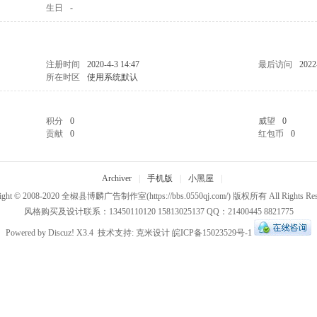
生日
-
注册时间
2020-4-3 14:47
最后访问
2022
所在时区
使用系统默认
积分
0
威望
0
贡献
0
红包币
0
Archiver
|
手机版
|
小黑屋
|
ight © 2008-2020
全椒县博麟广告制作室
(https://bbs.0550qj.com/) 版权所有 All Rights Res
风格购买及设计联系：13450110120 15813025137 QQ：21400445 8821775
Powered by
Discuz!
X3.4
技术支持:
克米设计
皖ICP备15023529号-1