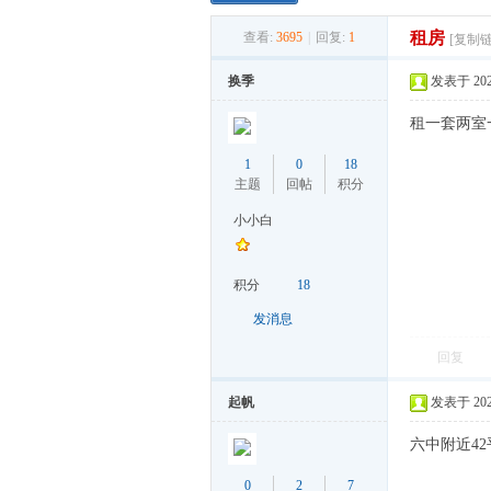
租房
查看:
3695
|
回复:
1
[复制链
椒
换季
发表于 2022-
租一套两室一
1
0
18
主题
回帖
积分
小小白
县
积分
18
发消息
回复
起帆
发表于 2022-
六中附近4
0
2
7
博