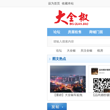
设为首页
收藏本站
论坛
房屋租售
商铺门面
论坛
大全椒
关注全椒
租房
图文热点
全
»
›
›
›
【重磅】大全椒车贴免
【品尚婚纱摄